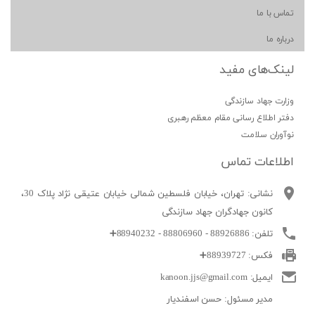
اس با ما
باره ما
ینک‌های مفید
ارت جهاد سازندگی
تر اطلاع رسانی مقام معظم رهبری
آوران سلامت
طلاعات تماس
نشانی: تهران، خیابان فلسطین شمالی خیابان عتیقی نژاد پلاک 30،
کانون جهادگران جهاد سازندگی
تلفن: 88926886 - 88806960 - 88940232
➕
فکس: 88939727
➕
ایمیل: kanoon.jjs@gmail.com
مدیر مسئول: حسن اسفندیار